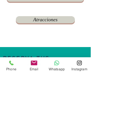
Atracciones
RESERVA TUS
VACACIONES AHORA
Phone
Email
Whatsapp
Instagram
Felipe Ángeles Manzana 4 Lote 2
Las Alamedas, La Paz, Estado de
México,
México, 56526
Tel:
55 5855 2088
Cel:
55 2728 8049