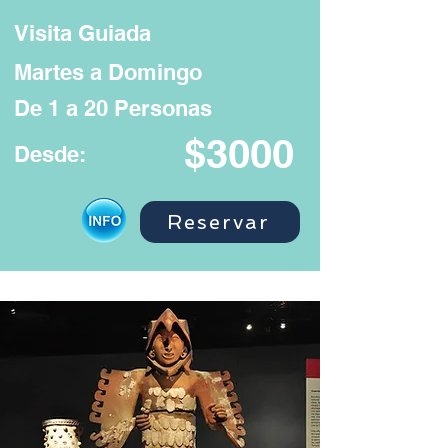
Visita Guiada
Martes a Domingo
De 1 a 20 Personas
$3000
Desde:
Reservar