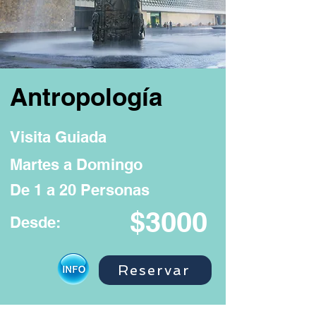
Antropología
Visita Guiada
Martes a Domingo
De 1 a 20 Personas
$3000
Desde:
Reservar