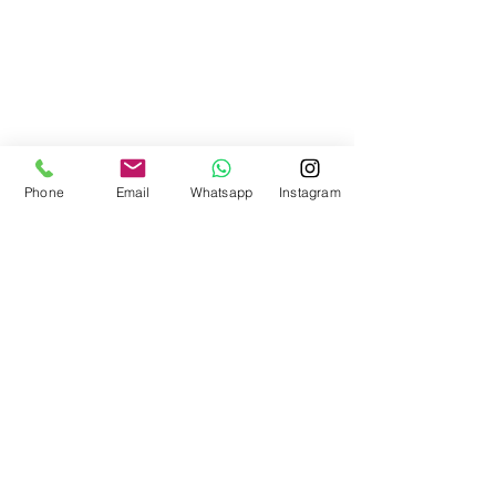
Phone
Email
Whatsapp
Instagram
Operado Por:
Tonalkalco Tours