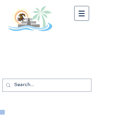
Tonalkalco Tours
¡¡¡BUEN VIAJE!!!
Los mejores precios
Las mejores vacaciones.
Xochimilco
Romantico