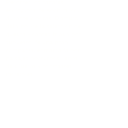
Recorrer los canales
ecológicos de Xochimilco,
durante 2 horas. Disfruta
del vino, de la selección de
quesos y carnes frías y por
supuesto de una gran
compañía, enmarcada por
paisajes nocturnos llenos
de siluetas y contrastes
increíbles.
EL REGRESO
Al terminar el tour,
empezaremos el retorno
hasta el domicilio en el cual
te recogimos.