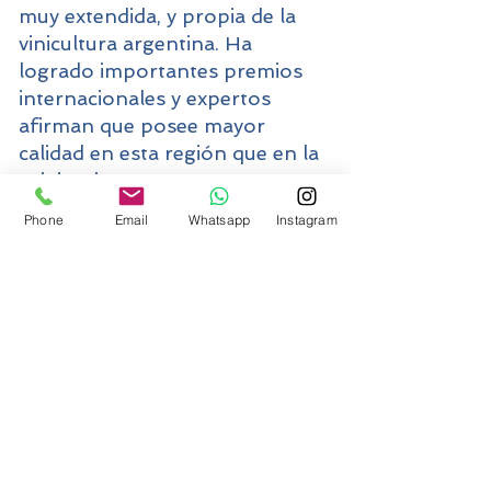
muy extendida, y propia de la
vinicultura argentina. Ha
logrado importantes premios
internacionales y expertos
afirman que posee mayor
calidad en esta región que en la
originaria.
Es un vino de cuerpo medio y
Phone
Email
Whatsapp
Instagram
taninos dulces y amables, con
notas florales y especiadas. Su
aroma recuerda a frutas como
la ciruela, el cassis, guindas,
frutillas y violetas. Con la
crianza aporta notas de cuero,
vainilla y chocolate.
SYRAHS
Se supone que su origen