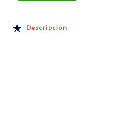
Descripcion
PICK UP
Pasaremos por ti y tus
acompañantes a la
dirección que nos
proporcionaras, ya sea en
uno de nuestros autos o en
una de nuestras
camionetas, según sea
necesario por el numero de
personas.
XOCHIMILCO ROMANTICO